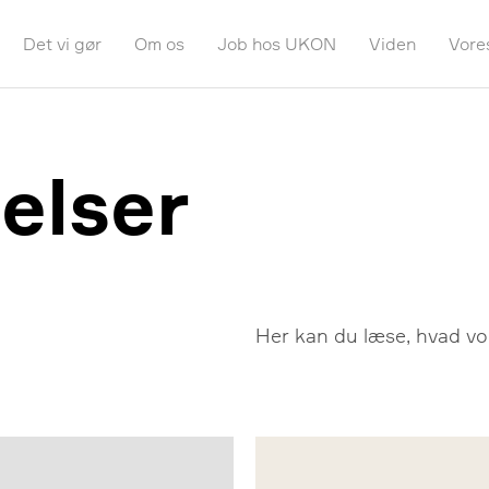
Det vi gør
Om os
Job hos UKON
Viden
Vore
elser
Her kan du læse, hvad v