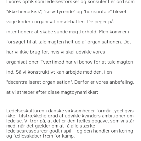
I vores optik som ledelsesforsker og konsulent er ord som
"ikke-hierarkisk", "selvstyrende" og "horisontale" blevet
vage koder i organisationsdebatten. De peger på
intentionen: at skabe sunde magtforhold. Men kommer i
forsøget til at tale magten helt ud af organisationen. Det
har vi ikke brug for, hvis vi skal udvikle vores
organisationer. Tværtimod har vi behov for at tale magten
ind. Så vi konstruktivt kan arbejde med den, i en
"decentraliseret organisation". Derfor er vores anbefaling,
at vi stræber efter disse magtdynamikker:
Ledelseskulturen i danske virksomheder formår tydeligvis
ikke i tilstrækkelig grad at udvikle kvinders ambitioner om
ledelse. Vi tror på, at det er den fælles opgave, som vi står
med, når det gælder om at få alle stærke
ledelsesressourcer godt i spil – og den handler om læring
og fællesskaber frem for kamp.