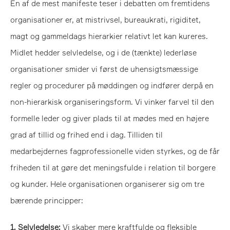
En af de mest manifeste teser i debatten om fremtidens
organisationer er, at mistrivsel, bureaukrati, rigiditet,
magt og gammeldags hierarkier relativt let kan kureres.
Midlet hedder selvledelse, og i de (tænkte) lederløse
organisationer smider vi først de uhensigtsmæssige
regler og procedurer på møddingen og indfører derpå en
non-hierarkisk organiseringsform. Vi vinker farvel til den
formelle leder og giver plads til at mødes med en højere
grad af tillid og frihed end i dag. Tilliden til
medarbejdernes fagprofessionelle viden styrkes, og de får
friheden til at gøre det meningsfulde i relation til borgere
og kunder. Hele organisationen organiserer sig om tre
bærende principper:
1. Selvledelse:
Vi skaber mere kraftfulde og fleksible