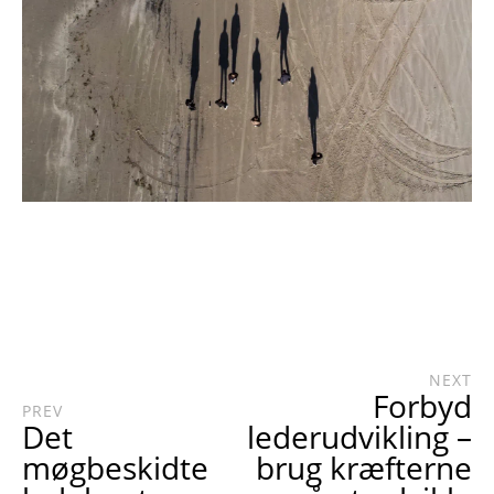
NEXT
Forbyd
PREV
Det
lederudvikling –
møgbeskidte
brug kræfterne