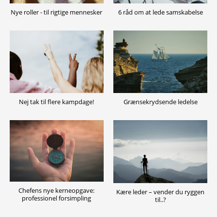
Nye roller - til rigtige mennesker
6 råd om at lede samskabelse
Nej tak til flere kampdage!
Grænsekrydsende ledelse
Chefens nye kerneopgave:
Kære leder – vender du ryggen
professionel forsimpling
til..?