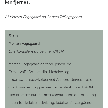
kan fjernes.
Af Morten Fogsgaard og Anders Trillingsgaard
Fakta
Morten Fogsgaard
Chefkonsulent og partner UKON
Morten Fogsgaard er cand. psych. og
ErhvervsPhDstipendiat i ledelse- og
organisationspsykologi ved Aalborg Universitet og
chefkonsulent og partner i konsulenthuset UKON.
Han arbejder aktuelt med konsultation og forskning
inden for ledelsesudvikling, ledelse af tværgående