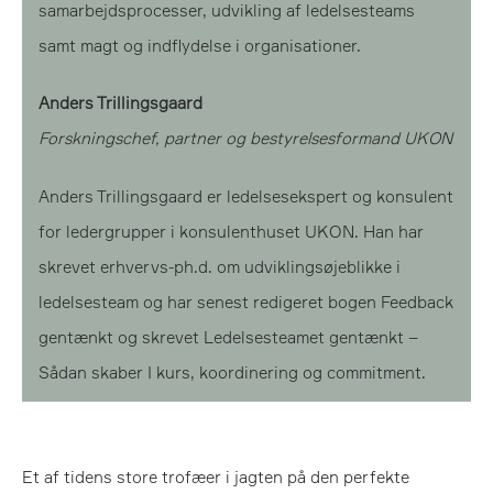
samarbejdsprocesser, udvikling af ledelsesteams
samt magt og indflydelse i organisationer.
Anders Trillingsgaard
Forskningschef, partner og bestyrelsesformand UKON
Anders Trillingsgaard er ledelsesekspert og konsulent
for ledergrupper i konsulenthuset UKON. Han har
skrevet erhvervs-ph.d. om udviklingsøjeblikke i
ledelsesteam og har senest redigeret bogen Feedback
gentænkt og skrevet Ledelsesteamet gentænkt –
Sådan skaber I kurs, koordinering og commitment.
Et af tidens store trofæer i jagten på den perfekte