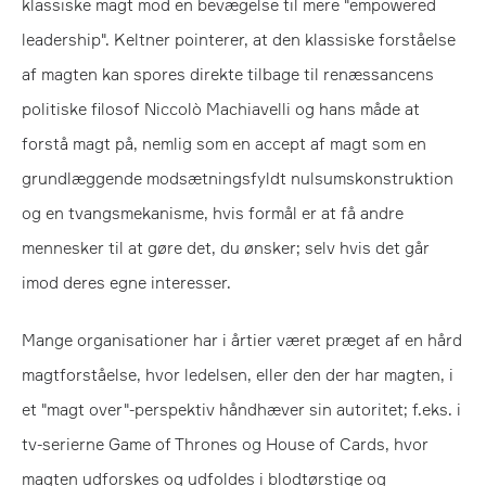
klassiske magt mod en bevægelse til mere "empowered
leadership". Keltner pointerer, at den klassiske forståelse
af magten kan spores direkte tilbage til renæssancens
politiske filosof Niccolò Machiavelli og hans måde at
forstå magt på, nemlig som en accept af magt som en
grundlæggende modsætningsfyldt nulsumskonstruktion
og en tvangsmekanisme, hvis formål er at få andre
mennesker til at gøre det, du ønsker; selv hvis det går
imod deres egne interesser.
Mange organisationer har i årtier været præget af en hård
magtforståelse, hvor ledelsen, eller den der har magten, i
et "magt over"-perspektiv håndhæver sin autoritet; f.eks. i
tv-serierne Game of Thrones og House of Cards, hvor
magten udforskes og udfoldes i blodtørstige og