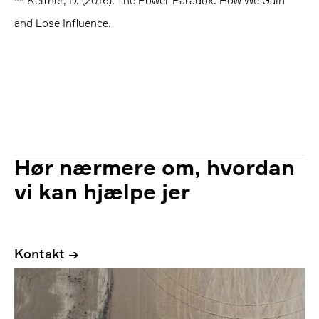
** Keltner, D. (2016). The Power Paradox. How We Gain
and Lose Influence.
Hør nærmere om, hvordan
vi kan hjælpe jer
Kontakt →