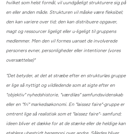
hvilket som helst formål, vil uundgåeligt strukturere sig på
en eller anden måde. Strukturen vil måske være fleksibel;
den kan variere over tid; den kan distribuere opgaver,
magt og ressourcer ligeligt eller u-ligeligt til gruppens
medlemmer. Men den vil formes uanset de involverede
personers evner, personligheder eller intentioner (vores
oversættelse)"
"Det betyder, at det at stræbe efter en strukturløs gruppe
er lige så nyttigt og vildledende som at sigte efter en
"objektiv" nyhedshistorie, "værdiløs" samfundsvidenskab
eller en "fri" markedsøkonomi. En "laissez faire"-gruppe er
omtrent lige så realistisk som et "laissez faire"- samfund;
ideen bliver et dække for at de stærke eller de heldige kan
etablere ubestridt hegemoni over andre. Således bliver