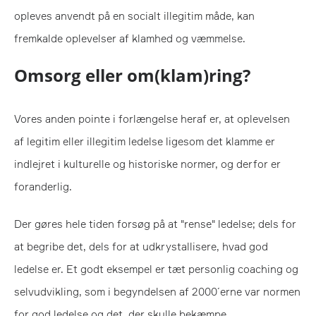
opleves anvendt på en socialt illegitim måde, kan
fremkalde oplevelser af klamhed og væmmelse.
Omsorg eller om(klam)ring?
Vores anden pointe i forlængelse heraf er, at oplevelsen
af legitim eller illegitim ledelse ligesom det klamme er
indlejret i kulturelle og historiske normer, og derfor er
foranderlig.
Der gøres hele tiden forsøg på at "rense" ledelse; dels for
at begribe det, dels for at udkrystallisere, hvad god
ledelse er. Et godt eksempel er tæt personlig coaching og
selvudvikling, som i begyndelsen af 2000´erne var normen
for god ledelse og det, der skulle bekæmpe