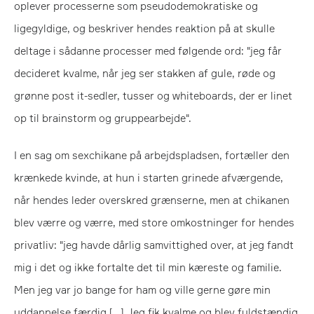
oplever processerne som pseudodemokratiske og
ligegyldige, og beskriver hendes reaktion på at skulle
deltage i sådanne processer med følgende ord: "jeg får
decideret kvalme, når jeg ser stakken af gule, røde og
grønne post it-sedler, tusser og whiteboards, der er linet
op til brainstorm og gruppearbejde".
I en sag om sexchikane på arbejdspladsen, fortæller den
krænkede kvinde, at hun i starten grinede afværgende,
når hendes leder overskred grænserne, men at chikanen
blev værre og værre, med store omkostninger for hendes
privatliv: "jeg havde dårlig samvittighed over, at jeg fandt
mig i det og ikke fortalte det til min kæreste og familie.
Men jeg var jo bange for ham og ville gerne gøre min
uddannelse færdig […] Jeg fik kvalme og blev fuldstændig