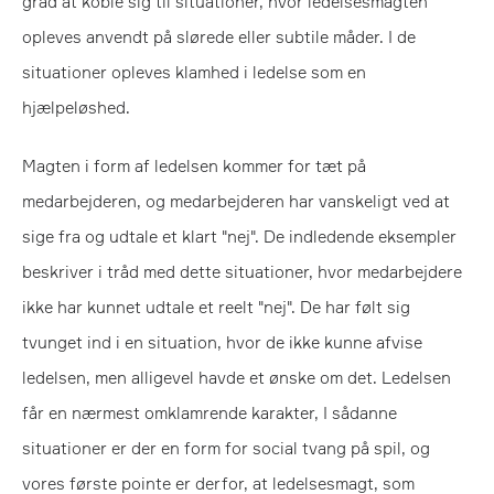
grad at koble sig til situationer, hvor ledelsesmagten
opleves anvendt på slørede eller subtile måder. I de
situationer opleves klamhed i ledelse som en
hjælpeløshed.
Magten i form af ledelsen kommer for tæt på
medarbejderen, og medarbejderen har vanskeligt ved at
sige fra og udtale et klart "nej". De indledende eksempler
beskriver i tråd med dette situationer, hvor medarbejdere
ikke har kunnet udtale et reelt "nej". De har følt sig
tvunget ind i en situation, hvor de ikke kunne afvise
ledelsen, men alligevel havde et ønske om det. Ledelsen
får en nærmest omklamrende karakter, I sådanne
situationer er der en form for social tvang på spil, og
vores første pointe er derfor, at ledelsesmagt, som