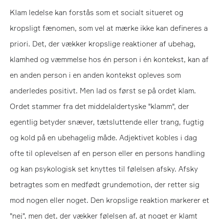
Klam ledelse kan forstås som et socialt situeret og
kropsligt fænomen, som vel at mærke ikke kan defineres a
priori. Det, der vækker kropslige reaktioner af ubehag,
klamhed og væmmelse hos én person i én kontekst, kan af
en anden person i en anden kontekst opleves som
anderledes positivt. Men lad os først se på ordet klam.
Ordet stammer fra det middelaldertyske "klamm", der
egentlig betyder snæver, tætsluttende eller trang, fugtig
og kold på en ubehagelig måde. Adjektivet kobles i dag
ofte til oplevelsen af en person eller en persons handling
og kan psykologisk set knyttes til følelsen afsky. Afsky
betragtes som en medfødt grundemotion, der retter sig
mod nogen eller noget. Den kropslige reaktion markerer et
"nej", men det, der vækker følelsen af, at noget er klamt