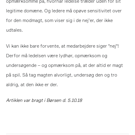
opmærksomme på, hvornår ledelse træder uden for sit
legitime domæne. Og ledere må opøve sensitivitet over
for den modmagt, som viser sig i de nej’er, der ikke
udtales.
Vi kan ikke bare forvente, at medarbejdere siger "nej"!
Derfor må ledelsen være lydhør, opmærksom og
undersøgende – og opmærksom på, at der altid er magt
på spil. Så tag magten alvorligt, undersøg den og tro
aldrig, at den ikke er der.
Artiklen var bragt i Børsen d. 5.10.18